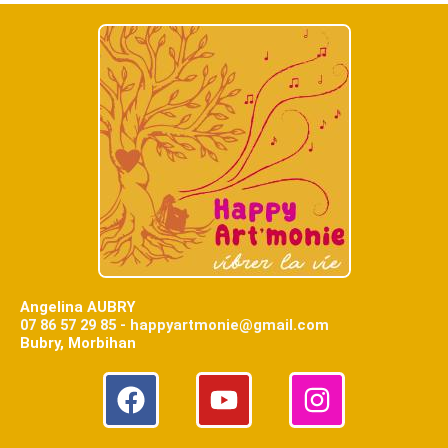
Angelina AUBRY
07 86 57 29 85 - happyartmonie@gmail.com
Bubry, Morbihan
F
Y
I
a
o
n
c
u
s