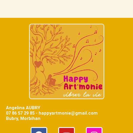
Angelina AUBRY
07 86 57 29 85 - happyartmonie@gmail.com
Bubry, Morbihan
F
Y
I