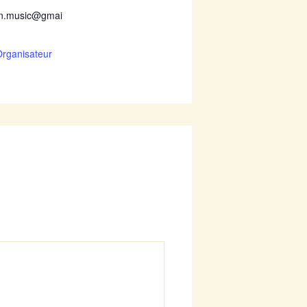
on.music@gmai
 Organisateur