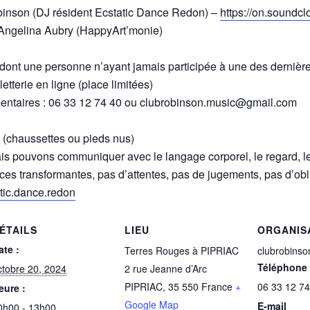
binson (DJ résident Ecstatic Dance Redon) –
https://on.soundc
 Angelina Aubry (HappyArt’monie)
(dont une personne n’ayant jamais participée à une des dernièr
letterie en ligne (place limitées)
mentaires : 06 33 12 74 40 ou clubrobinson.music@gmail.com
(chaussettes ou pieds nus)
s pouvons communiquer avec le langage corporel, le regard, le
ces transformantes, pas d’attentes, pas de jugements, pas d’obl
tatic.dance.redon
ÉTAILS
LIEU
ORGANIS
ate :
Terres Rouges à PIPRIAC
clubrobinso
Téléphone
ctobre 20, 2024
2 rue Jeanne d’Arc
PIPRIAC
,
35 550
France
+
06 33 12 74
eure :
Google Map
E-mail
0h00 - 13h00