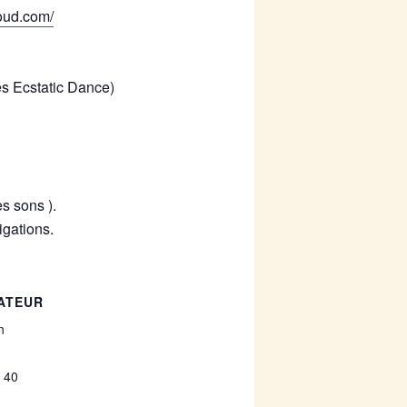
loud.com/
es Ecstatic Dance)
s sons ).
igations.
ATEUR
n
 40