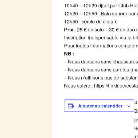
10h40 – 12h20 djset par Club Ro
12h20 – 12h50 : Bain sonore par
12h50 : cercle de clôture
Prix
: 25 € en solo – 30 € en duo 
Inscription indispensable via la bil
Pour toutes informations complé
NB :
– Nous dansons sans chaussures 
– Nous dansons sans paroles (mai
– Nous n’utilisons pas de substan
Nous suivre :
https://linktr.ee/ecs
D
Ajouter au calendrier
D
o
H
1