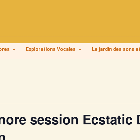
ores
Explorations Vocales
Le jardin des sons e
nore session Ecstatic
n